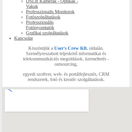
DSLR Kamerák - Optikák -
Vakuk
Professzionalis Monitorok
Fotószolgáltatások
Professzionális
Fotónyomtatók
Grafikai szolgáltatások
Kapcsolat
Köszöntjük a
User's Crew Kft.
oldalán.
Személyreszabott teljeskörű informatikai és
telekommunikációs megoldások, üzemeltetés -
outsourcing,
egyedi szoftver, web- és portálfejlesztés, CRM
rendszerek, fotó és kreatív szolgáltatások.