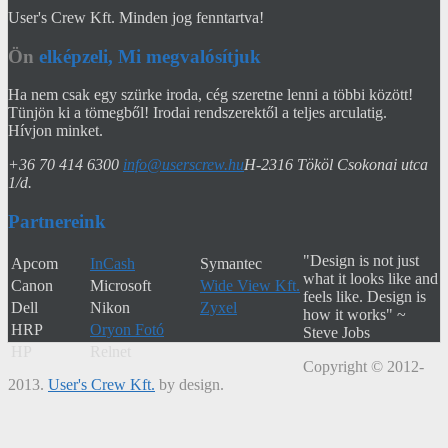
User's Crew Kft. Minden jog fenntartva!
Ön
elképzeli, Mi megvalósítjuk
Ha nem csak egy szürke iroda, cég szeretne lenni a többi között!
Tünjön ki a tömegből! Irodai rendszerektől a teljes arculatig.
Hívjon minket.
+36 70 414 6300
info@userscrew.hu
H-2316 Tököl Csokonai utca
1/d.
Partnereink
"Design is not just
Apcom
InCash
Symantec
what it looks like and
Canon
Microsoft
Wide View Kft.
feels like. Design is
Dell
Nikon
Zyxel
how it works" ~
HRP
Oryon Fotó
Steve Jobs
HP
Relnet
Copyright © 2012-
2013.
User's Crew Kft.
by design.