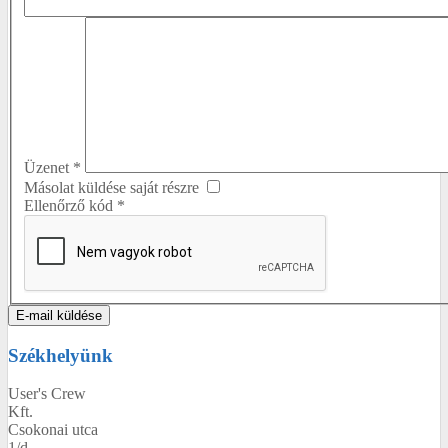
Üzenet
*
Másolat küldése saját részre
Ellenőrző kód
*
E-mail küldése
Székhelyünk
User's Crew
Kft.
Csokonai utca
1/d.