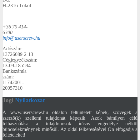
H-2316 Tököl
+36 70 414-
6300
info@userscrew.hu
Adószám:
13726089-2-13
Cégjegyzékszám:
13-09-185594
Bankszámla
szám:
11742001-
20057310
Jogi
Nyilatkozat
A www.userscrew.hu oldalon feltüntetett képek, szövegek a
szerző(k) szellemi tulajdonát képezik. Azok bámilyen célú
felhasználása a tulajdonosok írásos engedélye nélkül
büncselekménynek minősül. Az oldal felkeresésével Ön elfogadja a
feltételeket!