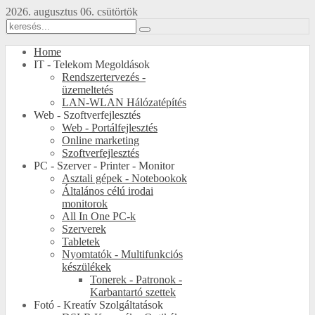
2026. augusztus 06. csütörtök
Home
IT - Telekom Megoldások
Rendszertervezés -
üzemeltetés
LAN-WLAN Hálózatépítés
Web - Szoftverfejlesztés
Web - Portálfejlesztés
Online marketing
Szoftverfejlesztés
PC - Szerver - Printer - Monitor
Asztali gépek - Notebookok
Általános célú irodai
monitorok
All In One PC-k
Szerverek
Tabletek
Nyomtatók - Multifunkciós
készülékek
Tonerek - Patronok -
Karbantartó szettek
Fotó - Kreatív Szolgáltatások