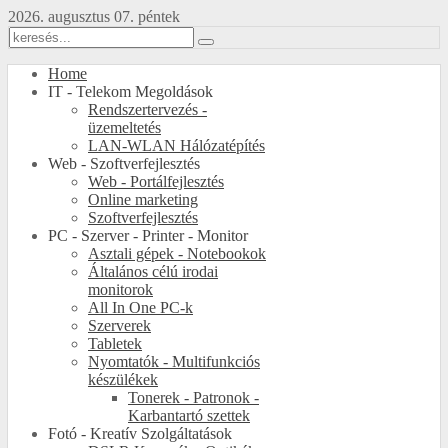
2026. augusztus 07. péntek
Home
IT - Telekom Megoldások
Rendszertervezés -
üzemeltetés
LAN-WLAN Hálózatépítés
Web - Szoftverfejlesztés
Web - Portálfejlesztés
Online marketing
Szoftverfejlesztés
PC - Szerver - Printer - Monitor
Asztali gépek - Notebookok
Általános célú irodai
monitorok
All In One PC-k
Szerverek
Tabletek
Nyomtatók - Multifunkciós
készülékek
Tonerek - Patronok -
Karbantartó szettek
Fotó - Kreatív Szolgáltatások