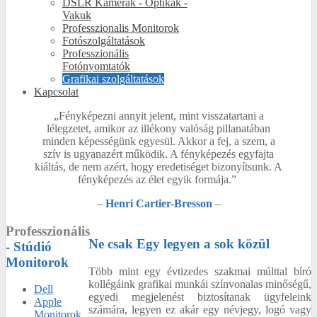
DSLR Kamerák - Optikák -
Vakuk
Professzionalis Monitorok
Fotószolgáltatások
Professzionális
Fotónyomtatók
Grafikai szolgáltatások
Kapcsolat
„Fényképezni annyit jelent, mint visszatartani a
lélegzetet, amikor az illékony valóság pillanatában
minden képességünk egyesül. Akkor a fej, a szem, a
szív is ugyanazért működik. A fényképezés egyfajta
kiáltás, de nem azért, hogy eredetiséget bizonyítsunk. A
fényképezés az élet egyik formája.”
–
Henri Cartier-Bresson
–
Professzionális
Ne csak Egy legyen a sok közül
- Stúdió
Monitorok
Több mint egy évtizedes szakmai múlttal bíró
kollégáink grafikai munkái színvonalas minőségű,
Dell
egyedi megjelenést biztosítanak ügyfeleink
Apple
számára, legyen ez akár egy névjegy, logó vagy
Monitorok