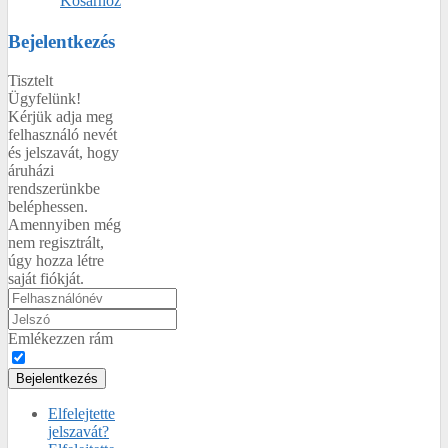
Kosárhoz
Bejelentkezés
Tisztelt
Ügyfelünk!
Kérjük adja meg
felhasználó nevét
és jelszavát, hogy
áruházi
rendszerünkbe
beléphessen.
Amennyiben még
nem regisztrált,
úgy hozza létre
saját fiókját.
Emlékezzen rám
Bejelentkezés
Elfelejtette
jelszavát?