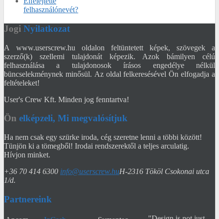
Elfelejtette
felhasználónevét?
Jogi
Nyilatkozat
A www.userscrew.hu oldalon feltüntetett képek, szövegek a
szerző(k) szellemi tulajdonát képezik. Azok bámilyen célú
felhasználása a tulajdonosok írásos engedélye nélkül
büncselekménynek minősül. Az oldal felkeresésével Ön elfogadja a
feltételeket!
User's Crew Kft. Minden jog fenntartva!
Ön
elképzeli, Mi megvalósítjuk
Ha nem csak egy szürke iroda, cég szeretne lenni a többi között!
Tünjön ki a tömegből! Irodai rendszerektől a teljes arculatig.
Hívjon minket.
+36 70 414 6300
info@userscrew.hu
H-2316 Tököl Csokonai utca
1/d.
Partnereink
"Design is not just