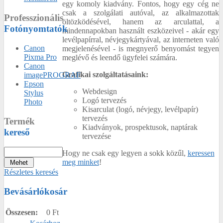
egy komoly kiadvány. Fontos, hogy egy cég ne
csak a szolgálati autóval, az alkalmazottak
Professzionális
öltözködésével, hanem az arculattal, a
Fotónyomtatók
mindennapokban használt eszközeivel - akár egy
levélpapírral, névjegykártyával, az interneten való
Canon
megjelenésével - is megnyerő benyomást tegyen
Pixma Pro
meglévő és leendő ügyfelei számára.
Canon
Grafikai szolgáltatásaink:
imagePROGRAF
Epson
Webdesign
Stylus
Logó tervezés
Photo
Kisarculat (logó, névjegy, levélpapír)
tervezés
Termék
Kiadványok, prospektusok, naptárak
kereső
tervezése
Hogy ne csak egy legyen a sokk közűl,
keressen
meg minket
!
Részletes keresés
Bevásárlókosár
Összesen:
0 Ft