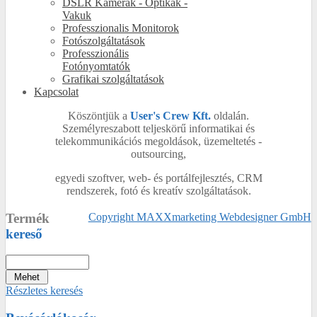
DSLR Kamerák - Optikák -
Vakuk
Professzionalis Monitorok
Fotószolgáltatások
Professzionális
Fotónyomtatók
Grafikai szolgáltatások
Kapcsolat
Köszöntjük a
User's Crew Kft.
oldalán.
Személyreszabott teljeskörű informatikai és
telekommunikációs megoldások, üzemeltetés -
outsourcing,
egyedi szoftver, web- és portálfejlesztés, CRM
rendszerek, fotó és kreatív szolgáltatások.
Termék
Copyright MAXXmarketing Webdesigner GmbH
kereső
Részletes keresés