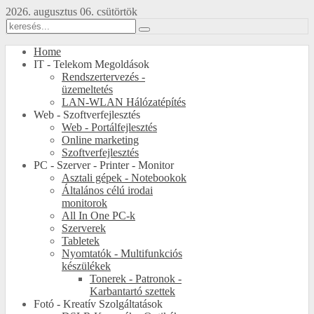
2026. augusztus 06. csütörtök
Home
IT - Telekom Megoldások
Rendszertervezés -
üzemeltetés
LAN-WLAN Hálózatépítés
Web - Szoftverfejlesztés
Web - Portálfejlesztés
Online marketing
Szoftverfejlesztés
PC - Szerver - Printer - Monitor
Asztali gépek - Notebookok
Általános célú irodai
monitorok
All In One PC-k
Szerverek
Tabletek
Nyomtatók - Multifunkciós
készülékek
Tonerek - Patronok -
Karbantartó szettek
Fotó - Kreatív Szolgáltatások