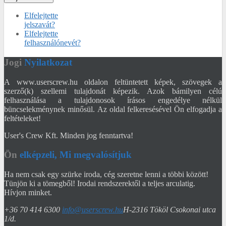
Elfelejtette
jelszavát?
Elfelejtette
felhasználónevét?
Jogi
Nyilatkozat
A www.userscrew.hu oldalon feltüntetett képek, szövegek a
szerző(k) szellemi tulajdonát képezik. Azok bámilyen célú
felhasználása a tulajdonosok írásos engedélye nélkül
büncselekménynek minősül. Az oldal felkeresésével Ön elfogadja a
feltételeket!
User's Crew Kft. Minden jog fenntartva!
Ön
elképzeli, Mi megvalósítjuk
Ha nem csak egy szürke iroda, cég szeretne lenni a többi között!
Tünjön ki a tömegből! Irodai rendszerektől a teljes arculatig.
Hívjon minket.
+36 70 414 6300
info@userscrew.hu
H-2316 Tököl Csokonai utca
1/d.