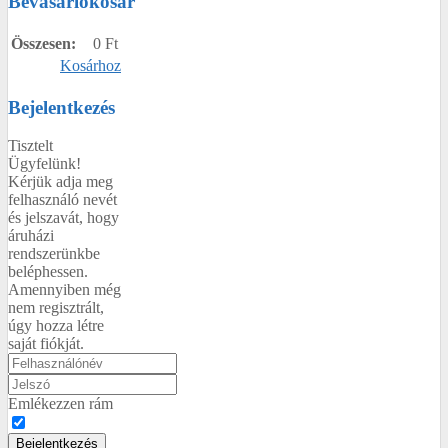
Bevásárlókosár
Összesen:
0 Ft
Kosárhoz
Bejelentkezés
Tisztelt
Ügyfelünk!
Kérjük adja meg
felhasználó nevét
és jelszavát, hogy
áruházi
rendszerünkbe
beléphessen.
Amennyiben még
nem regisztrált,
úgy hozza létre
saját fiókját.
Emlékezzen rám
Bejelentkezés