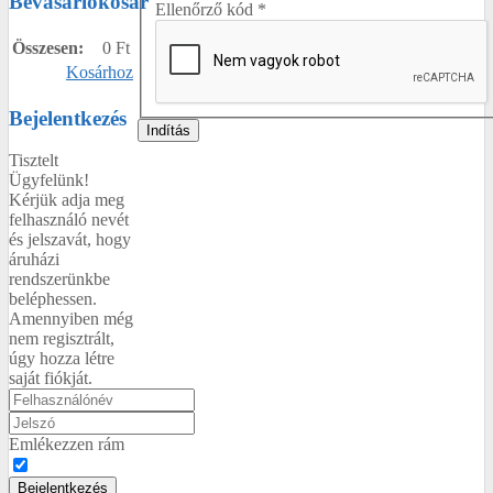
Bevásárlókosár
Ellenőrző kód
*
Összesen:
0 Ft
Kosárhoz
Bejelentkezés
Indítás
Tisztelt
Ügyfelünk!
Kérjük adja meg
felhasználó nevét
és jelszavát, hogy
áruházi
rendszerünkbe
beléphessen.
Amennyiben még
nem regisztrált,
úgy hozza létre
saját fiókját.
Emlékezzen rám
Bejelentkezés