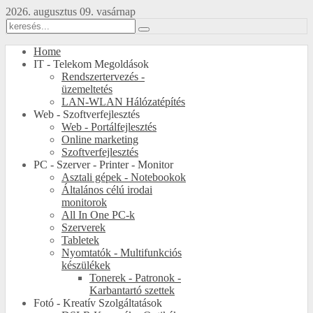
2026. augusztus 09. vasárnap
Home
IT - Telekom Megoldások
Rendszertervezés -
üzemeltetés
LAN-WLAN Hálózatépítés
Web - Szoftverfejlesztés
Web - Portálfejlesztés
Online marketing
Szoftverfejlesztés
PC - Szerver - Printer - Monitor
Asztali gépek - Notebookok
Általános célú irodai
monitorok
All In One PC-k
Szerverek
Tabletek
Nyomtatók - Multifunkciós
készülékek
Tonerek - Patronok -
Karbantartó szettek
Fotó - Kreatív Szolgáltatások