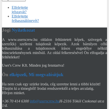
Elfelejtette
jelszavát?
Elfelejtette
felhasználónevét?
Jogi
Nyilatkozat
A www.userscrew.hu oldalon feltüntetett képek, szövegek a
szerző(k) szellemi tulajdonát képezik. Azok bámilyen célú
felhasználása a tulajdonosok írásos engedélye nélkül
büncselekménynek minősül. Az oldal felkeresésével Ön elfogadja a
feltételeket!
User's Crew Kft. Minden jog fenntartva!
Ön
elképzeli, Mi megvalósítjuk
Ha nem csak egy szürke iroda, cég szeretne lenni a többi között!
Tünjön ki a tömegből! Irodai rendszerektől a teljes arculatig.
Hívjon minket.
+36 70 414 6300
info@userscrew.hu
H-2316 Tököl Csokonai utca
1/d.