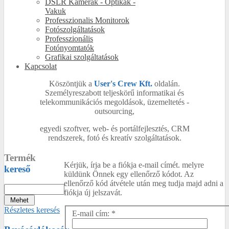
DSLR Kamerák - Optikák -
Vakuk
Professzionalis Monitorok
Fotószolgáltatások
Professzionális
Fotónyomtatók
Grafikai szolgáltatások
Kapcsolat
Köszöntjük a
User's Crew Kft.
oldalán.
Személyreszabott teljeskörű informatikai és
telekommunikációs megoldások, üzemeltetés -
outsourcing,
egyedi szoftver, web- és portálfejlesztés, CRM
rendszerek, fotó és kreatív szolgáltatások.
Termék
Kérjük, írja be a fiókja e-mail címét. melyre
kereső
küldünk Önnek egy ellenőrző kódot. Az
ellenőrző kód átvétele után meg tudja majd adni a
fiókja új jelszavát.
Részletes keresés
E-mail cím:
*