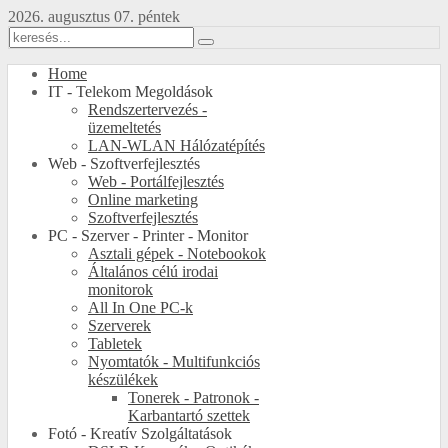
2026. augusztus 07. péntek
Home
IT - Telekom Megoldások
Rendszertervezés -
üzemeltetés
LAN-WLAN Hálózatépítés
Web - Szoftverfejlesztés
Web - Portálfejlesztés
Online marketing
Szoftverfejlesztés
PC - Szerver - Printer - Monitor
Asztali gépek - Notebookok
Általános célú irodai
monitorok
All In One PC-k
Szerverek
Tabletek
Nyomtatók - Multifunkciós
készülékek
Tonerek - Patronok -
Karbantartó szettek
Fotó - Kreatív Szolgáltatások