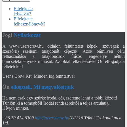
Elfelejtette
jelszavát?
Elfelejtette
felhasználónevét?
Jogi
Nyilatkozat
A www.userscrew.hu oldalon feltüntetett képek, szövegek a
szerző(k) szellemi tulajdonát képezik. Azok bámilyen célú
felhasználása a tulajdonosok írásos engedélye nélkül
büncselekménynek minősül. Az oldal felkeresésével Ön elfogadja a
feltételeket!
User's Crew Kft. Minden jog fenntartva!
Ön
elképzeli, Mi megvalósítjuk
Ha nem csak egy szürke iroda, cég szeretne lenni a többi között!
Tünjön ki a tömegből! Irodai rendszerektől a teljes arculatig.
Hívjon minket.
+36 70 414 6300
info@userscrew.hu
H-2316 Tököl Csokonai utca
1/d.