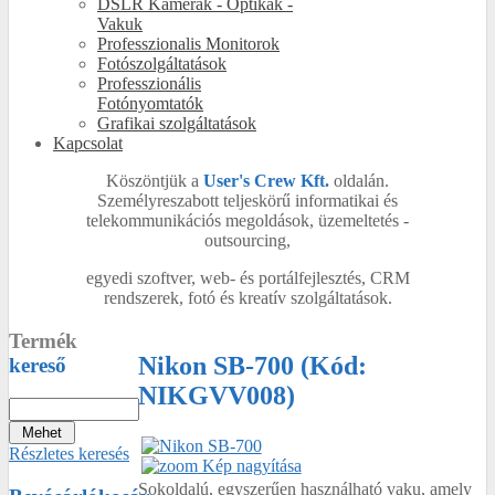
DSLR Kamerák - Optikák -
Vakuk
Professzionalis Monitorok
Fotószolgáltatások
Professzionális
Fotónyomtatók
Grafikai szolgáltatások
Kapcsolat
Köszöntjük a
User's Crew Kft.
oldalán.
Személyreszabott teljeskörű informatikai és
telekommunikációs megoldások, üzemeltetés -
outsourcing,
egyedi szoftver, web- és portálfejlesztés, CRM
rendszerek, fotó és kreatív szolgáltatások.
Termék
Nikon SB-700
(Kód:
kereső
NIKGVV008
)
Részletes keresés
Kép nagyítása
Sokoldalú, egyszerűen használható vaku, amely