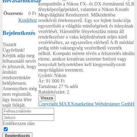
Bevásárlókosár
kompatibilis a Nikon FX- és DX-formátumú SLR
fényképezőgépekkel, valamint a Nikon Kreatív
Összesen:
0 Ft
Megvilágítási Rendszerrel. Működtetése
Kosárhoz
rendkívül értelemszerű. Egy sor fejlett funkciója
egyszerűsíti a világítás minőségének és irányának
vezérlését. Háromféle fényeloszlási minta áll
Bejelentkezés
rendelkezésre a vaku képfedésének teljes körű
vezérléséhez, az egyszerűen elérhető A:B móddal
Tisztelt
pedig több vakuegység vezérelhető vezeték
Ügyfelünk!
nélkül. Kompakt mérete révén a felszerelés ideális
Kérjük adja meg
eleme, amikor kreatívan szeretne fotózni vagy
felhasználó nevét
bonyolult helyzetekben kell kiegyensúlyozott
és jelszavát, hogy
megvilágítást teremteni.
áruházi
Gyártó:
Nikon
rendszerünkbe
Ár:
91 000 Ft
beléphessen.
Tartalmaz 27 % adót
Amennyiben még
Raktárkészlet:
2
nem regisztrált,
úgy hozza létre
Copyright MAXXmarketing Webdesigner GmbH
saját fiókját.
Emlékezzen rám
Bejelentkezés