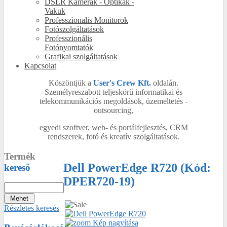
DSLR Kamerák - Optikák -
Vakuk
Professzionalis Monitorok
Fotószolgáltatások
Professzionális
Fotónyomtatók
Grafikai szolgáltatások
Kapcsolat
Köszöntjük a
User's Crew Kft.
oldalán.
Személyreszabott teljeskörű informatikai és
telekommunikációs megoldások, üzemeltetés -
outsourcing,
egyedi szoftver, web- és portálfejlesztés, CRM
rendszerek, fotó és kreatív szolgáltatások.
Termék
Dell PowerEdge R720
(Kód:
kereső
DPER720-19
)
Részletes keresés
Kép nagyítása