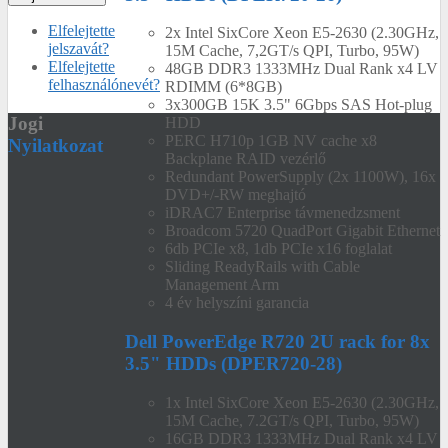
Elfelejtette
2x Intel SixCore Xeon E5-2630 (2.30GHz,
jelszavát?
15M Cache, 7,2GT/s QPI, Turbo, 95W)
Elfelejtette
48GB DDR3 1333MHz Dual Rank x4 LV
felhasználónevét?
RDIMM (6*8GB)
3x300GB 15K 3.5" 6Gbps SAS Hot-plug
Jogi
HDD
PERC H710p 1GB NV cache x8
Nyilatkozat
Backplane RAID vezérlő
Redundant PowerSupply (2x 1100W), 16x
DVD+/-RW meghajtó
iDRAC7 Enterprise távmenedzsment
Broadcom 5720 QuadPort Gigabit Ethernet
6db PCIe x8, 1db PCIe x16 foglalat
Sliding ReadyRails with Cable
Management Arm
4 év helyszíni garancia
Dell PowerEdge R720 2U rack for 8x
3.5" HDDs (DPER720-28)
1x Intel SixCore Xeon E5-2630 (2.30GHz,
15M Cache, 7.2GT/s QPI, Turbo, 95W)
16GB DDR3 1333MHz Dual Rank x4 LV