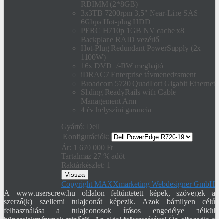
RDIMM (2*8GB)
3x3TB 7200rpm 3,5" Near-Line SAS
6Gbps Hot-plug HDD
PERC H710p 1GB NV cache x8
Backplane RAID vezérlő
Hot-Plug Redundant PowerSupply (2x
1100W)
16x DVD+/-RW meghajtó
iDRAC7 Enterprise távmenedzsment
Broadcom 5720 QuadPort Gigabit Ethernet
Sliding ReadyRails with Cable
Management Arm
4 év helyszíni garancia
Gyártó:
Dell
Konfigurációk:
Ár:
1 670 000 Ft
Tartalmaz 27 % adót
Raktárkészlet:
1
Copyright MAXXmarketing Webdesigner GmbH
A www.userscrew.hu oldalon feltüntetett képek, szövegek a
szerző(k) szellemi tulajdonát képezik. Azok bámilyen célú
felhasználása a tulajdonosok írásos engedélye nélkül