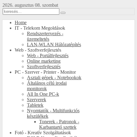
2026. augusztus 08. szombat
Home
IT - Telekom Megoldások
Rendszertervezés -
üzemeltetés
LAN-WLAN Hálózatépítés
Web - Szoftverfejlesztés
Web - Portálfejlesztés
Online marketing
Szoftverfejlesztés
PC - Szerver - Printer - Monitor
Asztali gépek - Notebookok
Általános célú irodai
monitorok
All In One PC-k
Szerverek
Tabletek
Nyomtatók - Multifunkciós
készülékek
Tonerek - Patronok -
Karbantartó szettek
Fotó - Kreatív Szolgáltatások