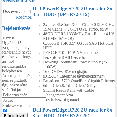
Bevásárlókosár
Dell PowerEdge R720 2U rack for 8x
Összesen:
0 Ft
3.5" HDDs (DPER720-19)
Kosárhoz
2x Intel SixCore Xeon E5-2630 (2.30GHz,
Bejelentkezés
15M Cache, 7.2GT/s QPI, Turbo, 95W)
48GB DDR3 1333MHz Dual Rank x4 LV
Tisztelt
RDIMM (6*8GB)
Ügyfelünk!
6x600GB 15K 3.5" 6Gbps SAS Hot-plug
Kérjük adja meg
HDD
felhasználó nevét
PERC H710p 1GB NV cache x8
és jelszavát, hogy
Backplane RAID vezérlő
áruházi
Hot-Plug Redundant PowerSupply (2x
rendszerünkbe
1100W)
beléphessen.
16x DVD+/-RW meghajtó
Amennyiben még
iDRAC7 Enterprise távmenedzsment
nem regisztrált,
Broadcom 5720 QuadPort Gigabit Ethernet
úgy hozza létre
6db PCIe x8, 1db PCIe x16 foglalat
saját fiókját.
Sliding ReadyRails with Cable
Management Arm
4 év helyszíni garancia
Emlékezzen rám
Dell PowerEdge R720 2U rack for 8x
3.5" HDDs (DPER720-26)
Bejelentkezés