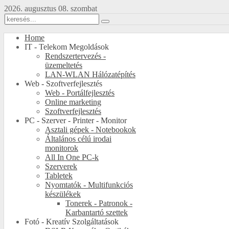
2026. augusztus 08. szombat
Home
IT - Telekom Megoldások
Rendszertervezés -
üzemeltetés
LAN-WLAN Hálózatépítés
Web - Szoftverfejlesztés
Web - Portálfejlesztés
Online marketing
Szoftverfejlesztés
PC - Szerver - Printer - Monitor
Asztali gépek - Notebookok
Általános célú irodai
monitorok
All In One PC-k
Szerverek
Tabletek
Nyomtatók - Multifunkciós
készülékek
Tonerek - Patronok -
Karbantartó szettek
Fotó - Kreatív Szolgáltatások