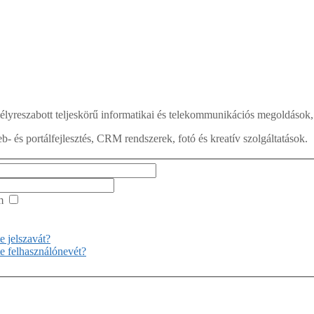
lyreszabott teljeskörű informatikai és telekommunikációs megoldások, 
b- és portálfejlesztés, CRM rendszerek, fotó és kreatív szolgáltatások.
m
te jelszavát?
tte felhasználónevét?