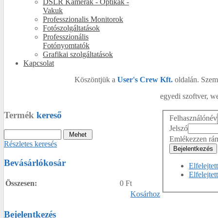
DSLR Kamerák - Optikák -
Vakuk
Professzionalis Monitorok
Fotószolgáltatások
Professzionális
Fotónyomtatók
Grafikai szolgáltatások
Kapcsolat
Köszöntjük a
User's Crew Kft.
oldalán. Szemé
egyedi szoftver, we
Termék
kereső
Felhasználónév
Jelszó
Emlékezzen rá
Részletes keresés
Bejelentkezés
Bevásárlókosár
Elfelejtet
Elfelejte
Összesen:
0 Ft
Kosárhoz
Bejelentkezés