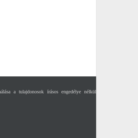
álása a tulajdonosok írásos engedélye nélkül