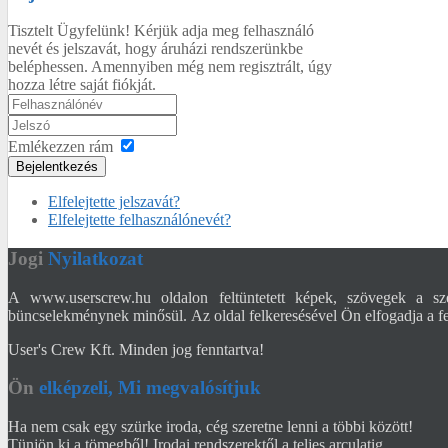
Tisztelt Ügyfelünk! Kérjük adja meg felhasználó
nevét és jelszavát, hogy áruházi rendszerünkbe
beléphessen. Amennyiben még nem regisztrált, úgy
hozza létre saját fiókját.
Emlékezzen rám
Bejelentkezés
Elfelejtette jelszavát?
Elfelejtette felhasználónevét?
Jogi
Nyilatkozat
A www.userscrew.hu oldalon feltüntetett képek, szövegek a sze
büncselekménynek minősül. Az oldal felkeresésével Ön elfogadja a fel
User's Crew Kft. Minden jog fenntartva!
Ön
elképzeli, Mi megvalósítjuk
Ha nem csak egy szürke iroda, cég szeretne lenni a többi között!
Tünjön ki a tömegből! Irodai rendszerektől a teljes arculatig.