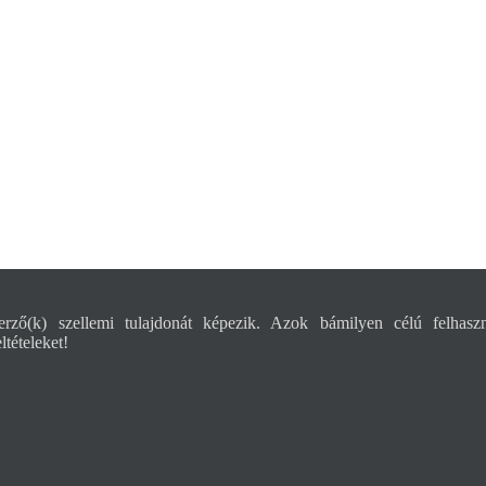
rző(k) szellemi tulajdonát képezik. Azok bámilyen célú felhaszn
tételeket!